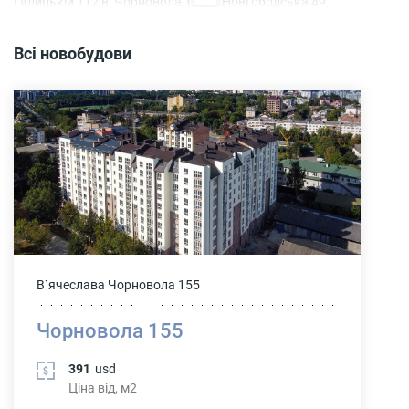
Галицькій 112 в, Чорновола 128 а, Новгородська 49,
Ленківська 16, Кривоноса 5 а, Польова 4 а (Офісно-складські
приміщення), Макогона 31 а, Максимовича 13, смт.
Всі новобудови
Богородчани, вул. Петраша 2. Крім того на даний момент в
процесі завершення будівництва знаходяться будинки на
вулицях: Галицька, 98 та 112 д, 112г, 94; Шевченка, 47 а;
Коновальця, 124 а, 260, 264 а та інші новобудови.
Також слід відмітити, що компанія ТзОВ «Івано-
Франківськміськбуд» збудував церкву в селі Сілець та в селі
Колодієвка Тисменицького району, відпочинково-
розважальний комплекс в селі Черніїв і на Вовчинецьких горах
і сприяє у проведенні соціальних та культурних заходів.
В`ячеслава Чорновола 155
Чорновола 155
391
usd
Ціна від, м2