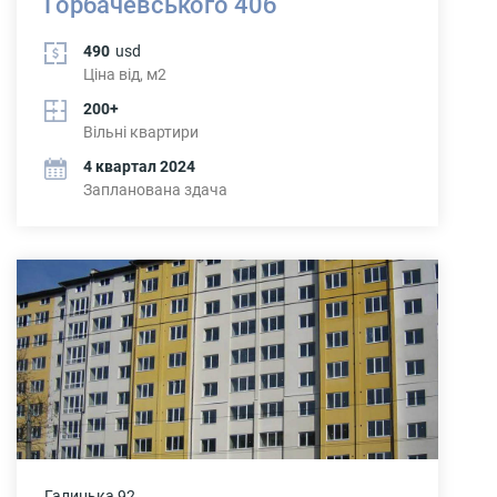
Горбачевського 40б
490
usd
Ціна від, м2
200+
Вільні квартири
4 квартал 2024
Запланована здача
Галицька 92