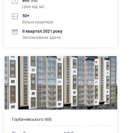
800
usd
Ціна від, м2
50+
Вільні квартири
ІІ квартал 2021 року
Запланована здача
Горбачевського 40б