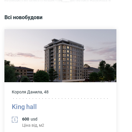
будівництво нового бізнес-центру по вулиці Надрічна в
обласному центрі.
Всі новобудови
Короля Данила, 48
King hall
600
usd
Ціна від, м2