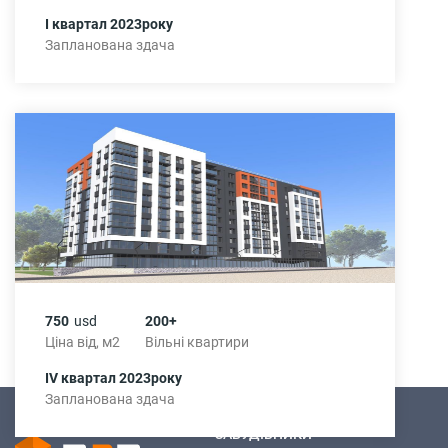
І квартал 2023року
Запланована здача
750
usd
200+
Ціна від, м2
Вільні квартири
ІV квартал 2023року
Запланована здача
ЗАБУДІВНИКИ