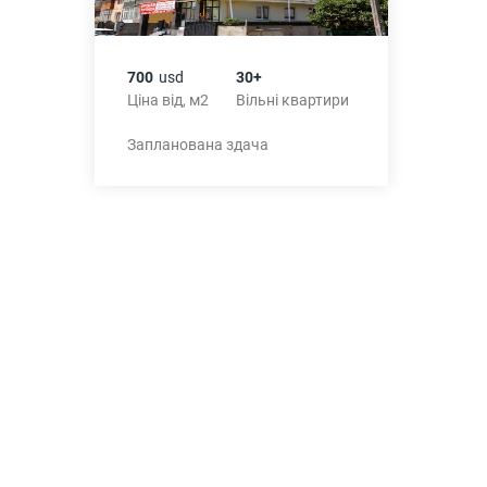
700
usd
30+
Ціна від, м2
Вільні квартири
Запланована здача